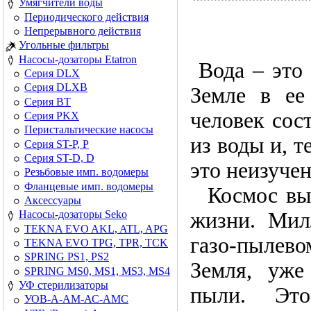
Умягчители воды
Периодического действия
Непрерывного действия
Угольные фильтры
Насосы-дозаторы Etatron
Вода – это 
Серия DLX
Серия DLXB
Земле в ее
Серия BT
человек сос
Серия PKX
Перистальтические насосы
из воды и, т
Серия ST-P, P
Серия ST-D, D
это неизуче
Резьбовые имп. водомеры
Фланцевые имп. водомеры
Космос выб
Аксессуары
жизни. Мил
Насосы-дозаторы Seko
TEKNA EVO AKL, ATL, APG
газо-пылево
TEKNA EVO TPG, TPR, TCK
SPRING PS1, PS2
Земля, уже
SPRING MS0, MS1, MS3, MS4
УФ стерилизаторы
пыли. Это
УОВ-А-АМ-АС-АМС