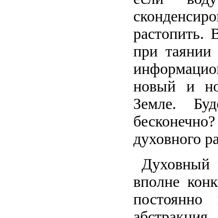
сконденсиро
растопить. 
при таянии 
информацион
новый и но
Земле. Бу
бесконечно?
духовного ра
Духовный м
вполне конк
постоянно
абстракция.