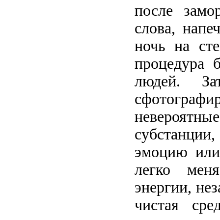
после замо
слова, напе
ночь на ст
процедура 
людей. З
сфотографи
невероятн
субстанци
эмоцию или
легко меня
энергии, нез
чистая сре