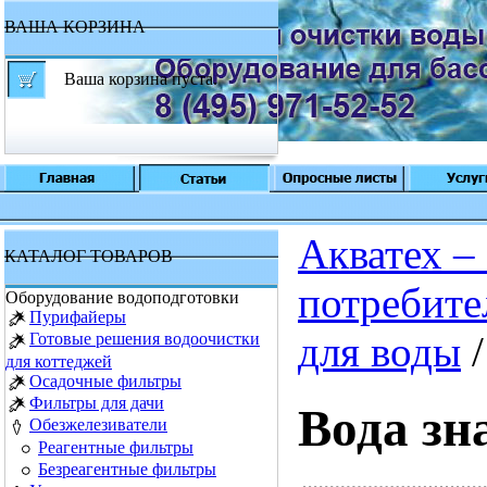
ВАША КОРЗИНА
Ваша корзина пуста.
Акватех –
КАТАЛОГ ТОВАРОВ
потребите
Оборудование водоподготовки
Пурифайеры
для воды
/
Готовые решения водоочистки
для коттеджей
Осадочные фильтры
Фильтры для дачи
Вода зна
Обезжелезиватели
Реагентные фильтры
Безреагентные фильтры