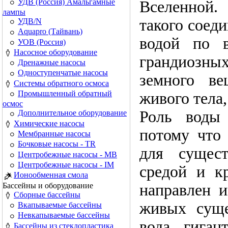
УДВ (Россия) Амальгамные
Вселенной.
лампы
такого соеди
УДВ/N
Aquapro (Тайвань)
водой по 
УОВ (Россия)
Насосное оборудование
грандиозны
Дренажные насосы
Одноступенчатые насосы
земного ве
Системы обратного осмоса
Промышленный обратный
живого тела,
осмос
Роль воды
Дополнительное оборудование
Химические насосы
потому что 
Мембранные насосы
Бочковые насосы - TR
для сущест
Центробежные насосы - MB
Центробежные насосы - IM
средой и к
Ионообменная смола
направлен и
Бассейны и оборудование
Сборные бассейны
живых суще
Вкапываемые бассейны
Невкапываемые бассейны
вода гиган
Бассейны из стеклопластика