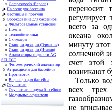
Сompasspools (Европа)
переносит 
Пылесос для бассейна
Лестницы и поручни
регулирует 
Оборудование для бассейнов
всего за о
Фильтровальные установки
Помпы
океана око
Теплообменники
Скиммеры
минуту этот
Cтанции дозации (Германия)
Cтанции дозации (Италия)
солнечной эн
Анализаторы жидкости AG
SELECT
счет этой 
Фотометрический анализатор
возникают б
Аттракционы для бассейнов
Противоток
Только вода
Водопады для бассейна
Осушители
всех трех
Осушители воздуха бассейнов
Модульные осушители
газообразно
не вписыва