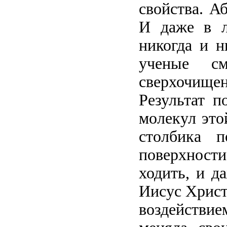
свойства. А
И даже в л
никогда и н
ученые см
сверхочище
Результат п
молекул это
столбика п
поверхности
ходить, и д
Иисус Христо
воздействие