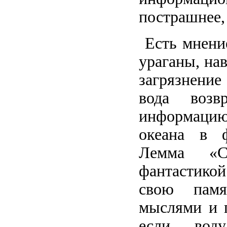
пострашнее,
Есть мнение
ураганы, на
загрязнени
вода воз
информацию
океана в ф
Лемма «С
фантастикой
свою памя
мыслями и п
если вод