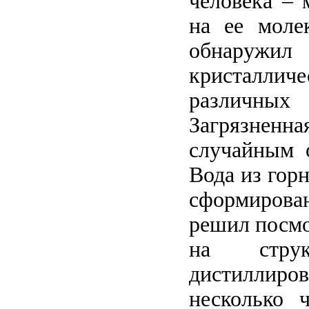
человека – 
на ее моле
обнаружил
кристаллич
различны
Загрязнен
случайным 
Вода из гор
сформирова
решил посмо
на стру
дистиллиро
несколько 