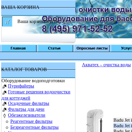
ВАША КОРЗИНА
Ваша корзина пуста.
Акватех – очистка воды
КАТАЛОГ ТОВАРОВ
Оборудование водоподготовки
Пурифайеры
Готовые решения водоочистки
для коттеджей
Осадочные фильтры
Фильтры для дачи
Обезжелезиватели
Badu Jet
Реагентные фильтры
Badu Jet
Безреагентные фильтры
Badu Jet 