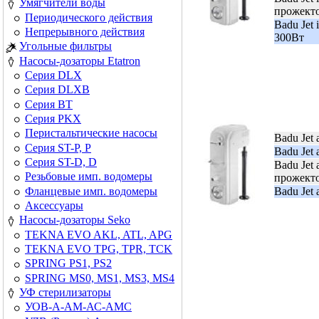
Умягчители воды
прожект
Периодического действия
Badu Jet
Непрерывного действия
300Вт
Угольные фильтры
Насосы-дозаторы Etatron
Серия DLX
Серия DLXB
Серия BT
Серия PKX
Перистальтические насосы
Badu Jet 
Серия ST-P, P
Badu Jet 
Серия ST-D, D
Badu Jet 
Резьбовые имп. водомеры
прожект
Фланцевые имп. водомеры
Badu Jet 
Аксессуары
Насосы-дозаторы Seko
TEKNA EVO AKL, ATL, APG
TEKNA EVO TPG, TPR, TCK
SPRING PS1, PS2
SPRING MS0, MS1, MS3, MS4
УФ стерилизаторы
УОВ-А-АМ-АС-АМС